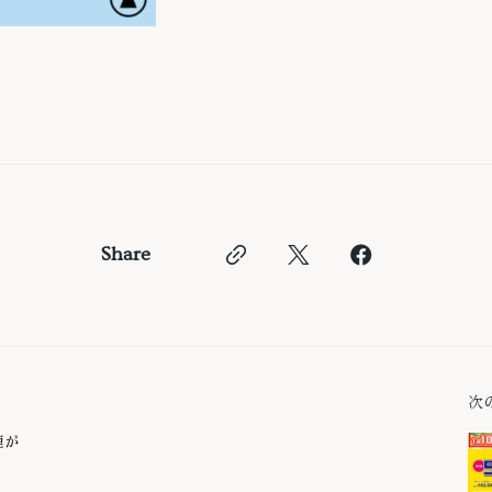
Share
次
煙が