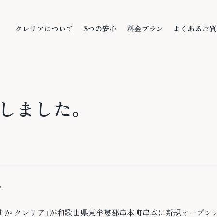
本文までスキップする
クレリアについて
3つの安心
料金プラン
よくあるご質
クレリアについて
3つの安心
料金プラン
よくあるご質
しました。
。
族葬あすか クレリア」が和歌山県東牟婁郡串本町串本に新規オープ