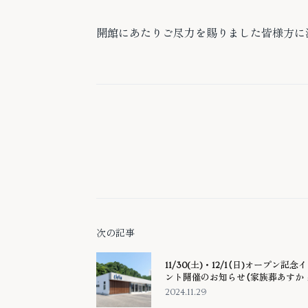
開館にあたりご尽力を賜りました皆様方に
次の記事
11/30(土)・12/1（日)オープン記念
ント開催のお知らせ（家族葬あすか 
レリア/アスカフューネラルサプラ
2024.11.29
本支店）