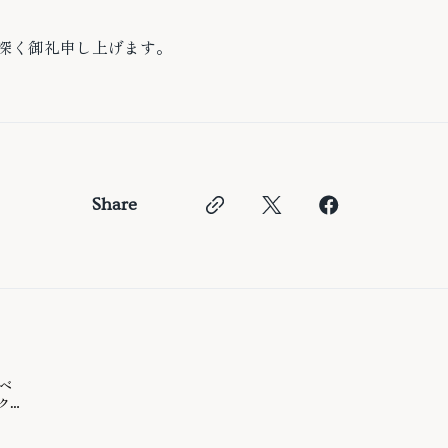
深く御礼申し上げます。
Share
イベ
ク
イ串